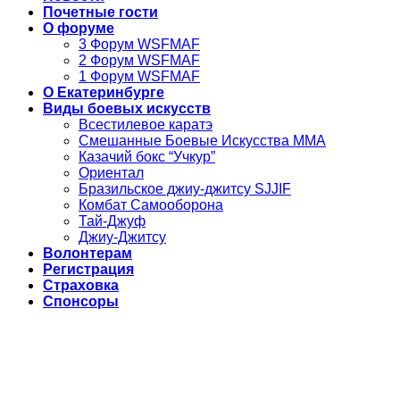
Почетные гости
О форуме
3 Форум WSFMAF
2 Форум WSFMAF
1 Форум WSFMAF
О Екатеринбурге
Виды боевых искусств
Всестилевое каратэ
Смешанные Боевые Искусства ММА
Казачий бокс “Учкур”
Ориентал
Бразильское джиу-джитсу SJJIF
Комбат Самооборона
Тай-Джуф
Джиу-Джитсу
Волонтерам
Регистрация
Страховка
Спонсоры