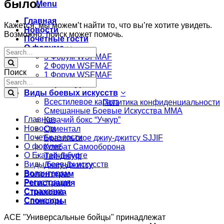
было.
Menu
Главная
Кажется, мы можем’t найти то, что вы’re хотите увидеть.
Новости
Возможно, поиск может помочь.
Почетные гости
О форуме
3 Форум WSFMAF
2 Форум WSFMAF
Поиск
1 Форум WSFMAF
О Екатеринбурге
Виды боевых искусств
Всестилевое каратэ
Политика конфиденциальности
Смешанные Боевые Искусства ММА
Главная
Казачий бокс “Учкур”
Новости
Ориентал
Почетные гости
Бразильское джиу-джитсу SJJIF
О форуме
Комбат Самооборона
О Екатеринбурге
Тай-Джуф
Виды боевых искусств
Джиу-Джитсу
Волонтерам
Волонтерам
Регистрация
Регистрация
Страховка
Страховка
Спонсоры
Спонсоры
АСЕ "Универсальные бойцы" принадлежат